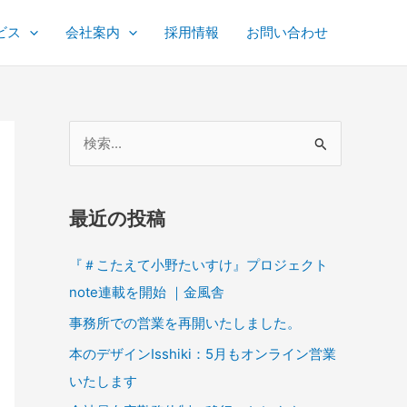
ビス
会社案内
採用情報
お問い合わせ
検
索
対
最近の投稿
象
:
『＃こたえて小野たいすけ』プロジェクト
note連載を開始 ｜金風舎
事務所での営業を再開いたしました。
本のデザインIsshiki：5月もオンライン営業
いたします