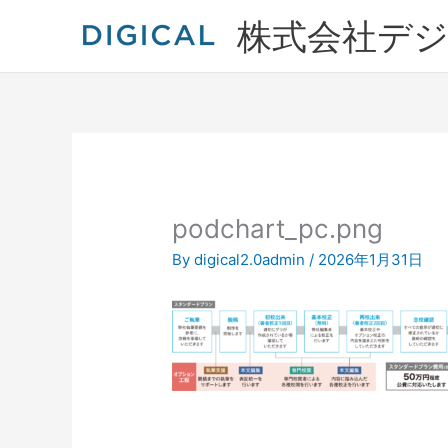
内
株式会社デ
容
を
ス
キ
ッ
プ
podchart_pc.png
By
digical2.0admin
/
2026年1月31日