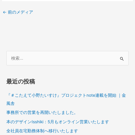
←
前のメディア
検
索
対
最近の投稿
象
:
『＃こたえて小野たいすけ』プロジェクトnote連載を開始 ｜金
風舎
事務所での営業を再開いたしました。
本のデザインIsshiki：5月もオンライン営業いたします
全社員在宅勤務体制へ移行いたします