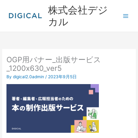
内
株式会社デジ
容
を
カル
ス
キ
ッ
プ
OGP用バナー_出版サービス
_1200x630_ver5
By
digical2.0admin
/
2023年9月5日