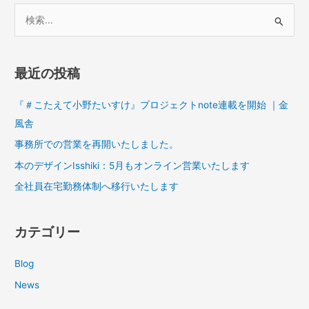
検
索
対
最近の投稿
象
:
『＃こたえて小野たいすけ』プロジェクトnote連載を開始 ｜金
風舎
事務所での営業を再開いたしました。
本のデザインIsshiki：5月もオンライン営業いたします
全社員在宅勤務体制へ移行いたします
カテゴリー
Blog
News