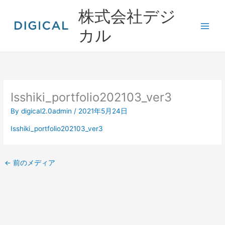
内
株式会社デジ
容
を
カル
ス
キ
ッ
プ
Isshiki_portfolio202103_ver3
By
digical2.0admin
/
2021年5月24日
Isshiki_portfolio202103_ver3
←
前のメディア