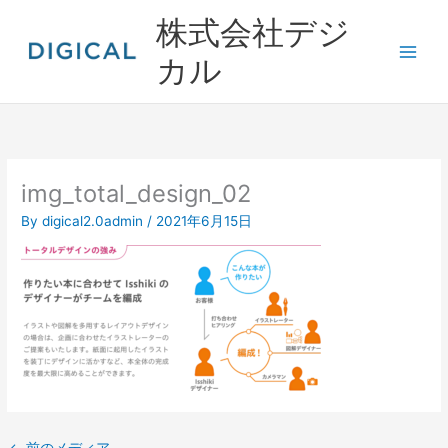
内
株式会社デジ
容
を
カル
ス
キ
ッ
プ
img_total_design_02
By
digical2.0admin
/
2021年6月15日