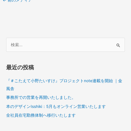
←
前のメディア
検
索
対
最近の投稿
象
:
『＃こたえて小野たいすけ』プロジェクトnote連載を開始 ｜金
風舎
事務所での営業を再開いたしました。
本のデザインIsshiki：5月もオンライン営業いたします
全社員在宅勤務体制へ移行いたします