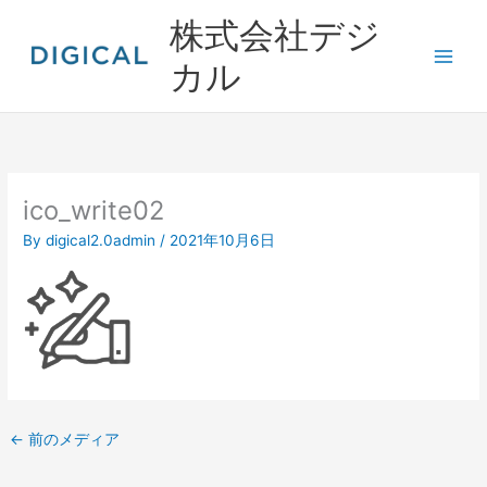
内
株式会社デジ
容
を
カル
ス
キ
ッ
プ
ico_write02
By
digical2.0admin
/
2021年10月6日
←
前のメディア