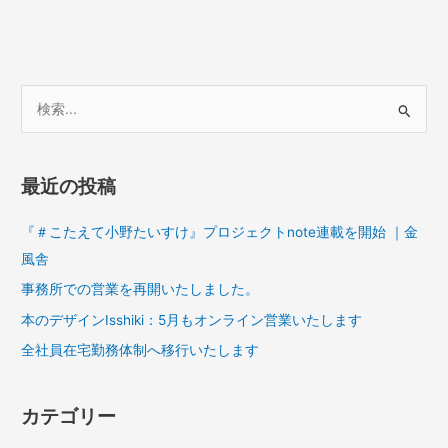
検
索
対
最近の投稿
象
:
『＃こたえて小野たいすけ』プロジェクトnote連載を開始 ｜金
風舎
事務所での営業を再開いたしました。
本のデザインIsshiki：5月もオンライン営業いたします
全社員在宅勤務体制へ移行いたします
カテゴリー