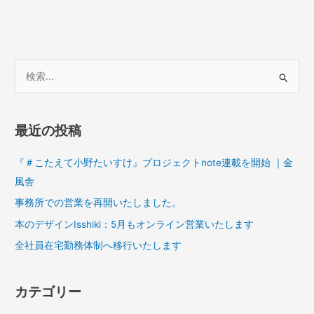
検
索
対
最近の投稿
象
:
『＃こたえて小野たいすけ』プロジェクトnote連載を開始 ｜金
風舎
事務所での営業を再開いたしました。
本のデザインIsshiki：5月もオンライン営業いたします
全社員在宅勤務体制へ移行いたします
カテゴリー