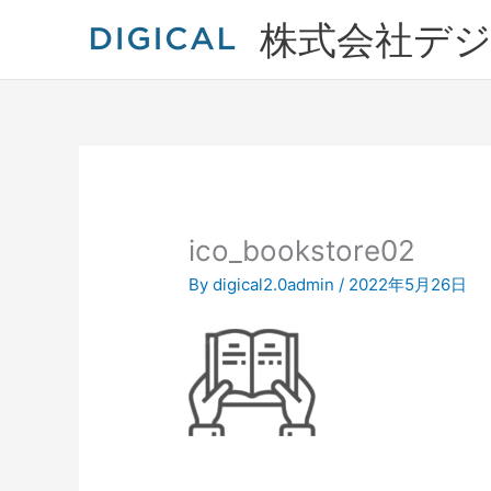
内
株式会社デ
容
を
ス
キ
ッ
プ
ico_bookstore02
By
digical2.0admin
/
2022年5月26日