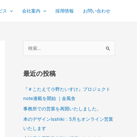
ビス
会社案内
採用情報
お問い合わせ
検
索
対
最近の投稿
象
:
『＃こたえて小野たいすけ』プロジェクト
note連載を開始 ｜金風舎
事務所での営業を再開いたしました。
本のデザインIsshiki：5月もオンライン営業
いたします