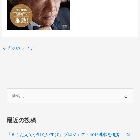
←
前のメディア
検
索
対
最近の投稿
象
:
『＃こたえて小野たいすけ』プロジェクトnote連載を開始 ｜金