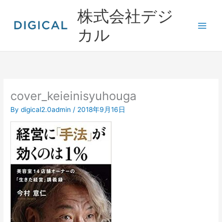
内
株式会社デジ
容
を
カル
ス
キ
ッ
プ
cover_keieinisyuhouga
By
digical2.0admin
/
2018年9月16日