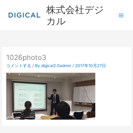
内
株式会社デジ
容
を
カル
ス
キ
ッ
プ
1026photo3
コメントする
/ By
digical2.0admin
/
2017年10月27日