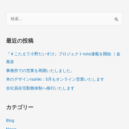
検
索
対
最近の投稿
象
:
『＃こたえて小野たいすけ』プロジェクトnote連載を開始 ｜金
風舎
事務所での営業を再開いたしました。
本のデザインIsshiki：5月もオンライン営業いたします
全社員在宅勤務体制へ移行いたします
カテゴリー
Blog