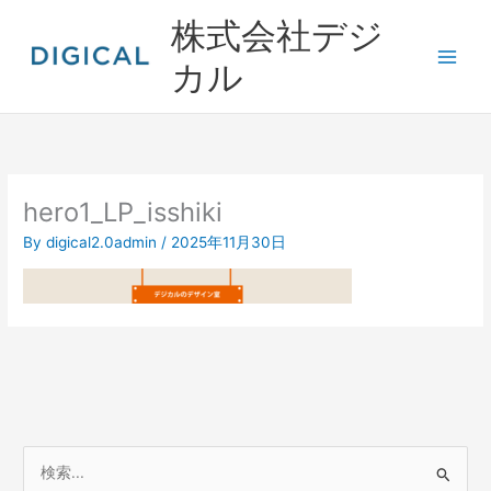
内
株式会社デジ
容
を
カル
ス
キ
ッ
プ
hero1_LP_isshiki
By
digical2.0admin
/
2025年11月30日
検