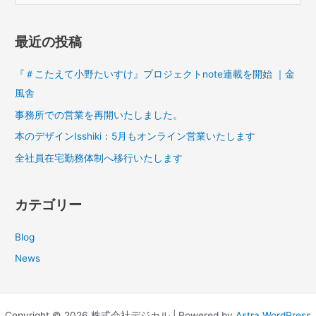
索
対
最近の投稿
象
:
『＃こたえて小野たいすけ』プロジェクトnote連載を開始 ｜金
風舎
事務所での営業を再開いたしました。
本のデザインIsshiki：5月もオンライン営業いたします
全社員在宅勤務体制へ移行いたします
カテゴリー
Blog
News
Copyright © 2026 株式会社デジカル | Powered by
Astra WordPress