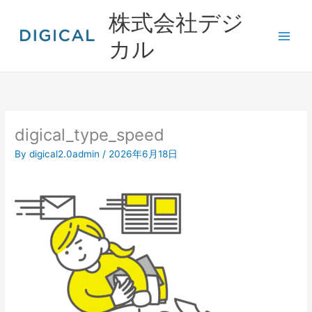
内
株式会社デジ
容
を
カル
ス
キ
ッ
プ
digical_type_speed
By
digical2.0admin
/
2026年6月18日