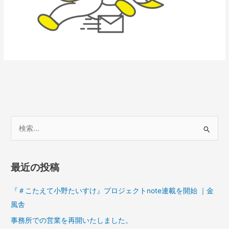
検
索
対
最近の投稿
象
:
『＃こたえて小野たいすけ』プロジェクトnote連載を開始 ｜金
風舎
事務所での営業を再開いたしました。