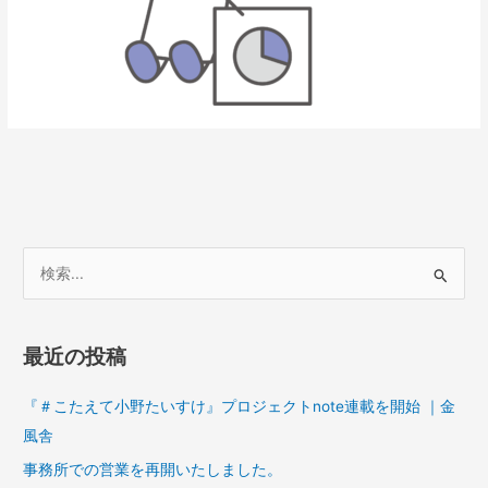
検
索
対
最近の投稿
象
:
『＃こたえて小野たいすけ』プロジェクトnote連載を開始 ｜金
風舎
事務所での営業を再開いたしました。