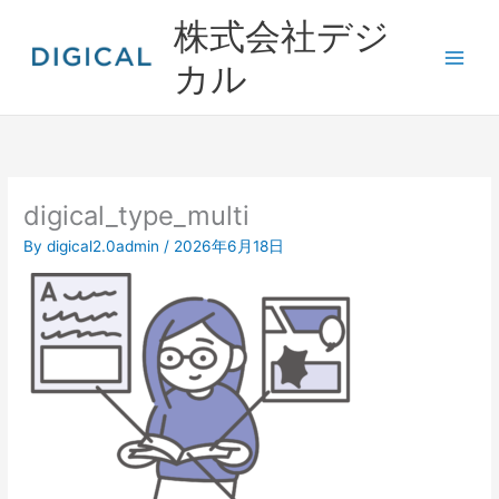
内
株式会社デジ
容
を
カル
ス
キ
ッ
プ
digical_type_multi
By
digical2.0admin
/
2026年6月18日