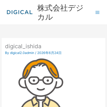
内
株式会社デジ
容
を
カル
ス
キ
ッ
プ
digical_ishida
By
digical2.0admin
/
2026年6月24日