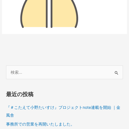
検
索
対
最近の投稿
象
:
『＃こたえて小野たいすけ』プロジェクトnote連載を開始 ｜金
風舎
事務所での営業を再開いたしました。