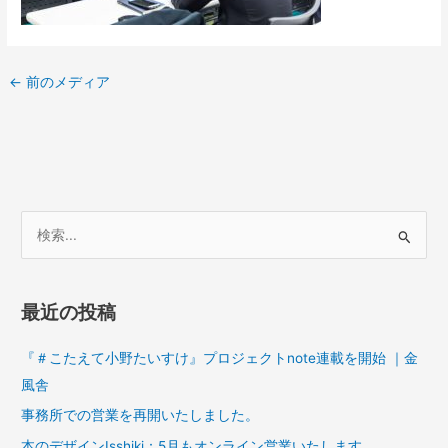
←
前のメディア
検
索
対
最近の投稿
象
:
『＃こたえて小野たいすけ』プロジェクトnote連載を開始 ｜金
風舎
事務所での営業を再開いたしました。
本のデザインIsshiki：5月もオンライン営業いたします