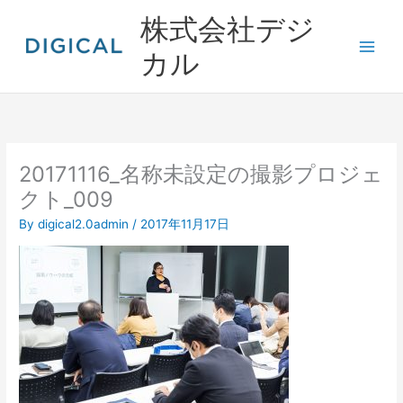
内
株式会社デジ
容
を
カル
ス
キ
ッ
プ
20171116_名称未設定の撮影プロジェ
クト_009
By
digical2.0admin
/
2017年11月17日