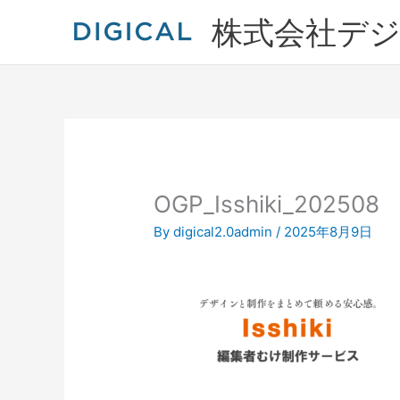
内
株式会社デ
容
を
ス
キ
ッ
プ
OGP_Isshiki_202508
By
digical2.0admin
/
2025年8月9日