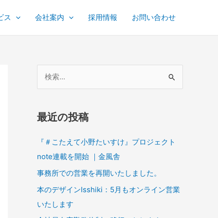
ビス
会社案内
採用情報
お問い合わせ
検
索
対
最近の投稿
象
:
『＃こたえて小野たいすけ』プロジェクト
note連載を開始 ｜金風舎
事務所での営業を再開いたしました。
本のデザインIsshiki：5月もオンライン営業
いたします