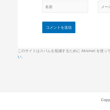
名
メ
前
ー
ル
このサイトはスパムを低減するために Akismet を使っ
い
。
Cop