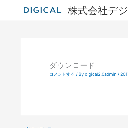
内
株式会社デ
容
を
ス
キ
ッ
プ
ダウンロード
コメントする
/ By
digical2.0admin
/
20