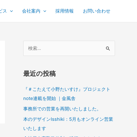
ビス
会社案内
採用情報
お問い合わせ
検
索
対
最近の投稿
象
:
『＃こたえて小野たいすけ』プロジェクト
note連載を開始 ｜金風舎
事務所での営業を再開いたしました。
本のデザインIsshiki：5月もオンライン営業
いたします